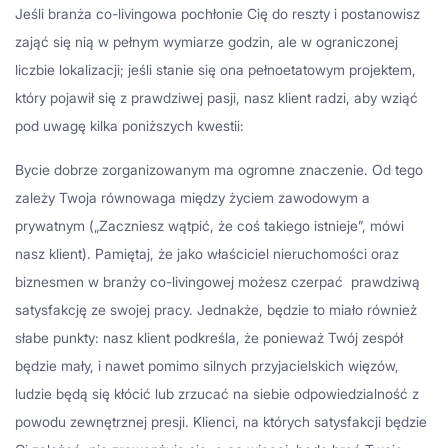
Jeśli branża co-livingowa pochłonie Cię do reszty i postanowisz
zająć się nią w pełnym wymiarze godzin, ale w ograniczonej
liczbie lokalizacji; jeśli stanie się ona pełnoetatowym projektem,
który pojawił się z prawdziwej pasji, nasz klient radzi, aby wziąć
pod uwagę kilka poniższych kwestii:
Bycie dobrze zorganizowanym ma ogromne znaczenie. Od tego
zależy Twoja równowaga między życiem zawodowym a
prywatnym („Zaczniesz wątpić, że coś takiego istnieje”, mówi
nasz klient). Pamiętaj, że jako właściciel nieruchomości oraz
biznesmen w branży co-livingowej możesz czerpać prawdziwą
satysfakcję ze swojej pracy. Jednakże, będzie to miało również
słabe punkty: nasz klient podkreśla, że ​​ponieważ Twój zespół
będzie mały, i nawet pomimo silnych przyjacielskich więzów,
ludzie będą się kłócić lub zrzucać na siebie odpowiedzialność z
powodu zewnętrznej presji. Klienci, na których satysfakcji będzie