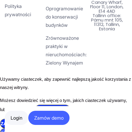
Canary Wharf,
Polityka
Floor 11, London,
Oprogramowanie
E14 4AD
prywatności
Tallinn office:
do konserwacji
Pärnu mnt 105,
11312, Tallinn,
budynków
Estonia
Zrównoważone
praktyki w
nieruchomościach:
Zielony Wynajem
Używamy ciasteczek, aby zapewnić najlepszą jakość korzystania z
naszej witryny.
Możesz dowiedzieć się więcej o tym, jakich ciasteczek używamy,
USTAWIENIACH
lub wyłączyć je w
.
Login
Zamów demo
ZAMKNIJ PANEL POWIADOMIEŃ O CIASTECZKACH RODO