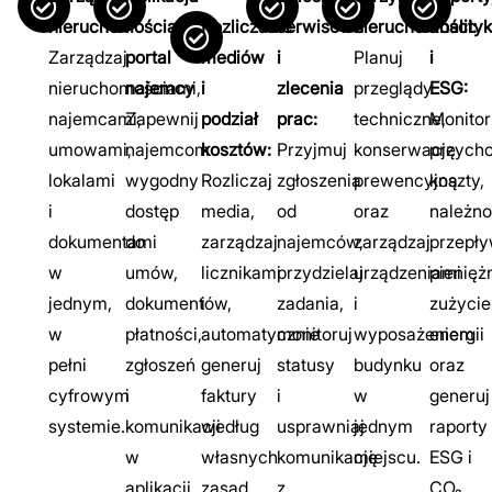
nieruchomościami:
i
Rozliczanie
serwisowe
nieruchomości:
anality
Zarządzaj
portal
mediów
i
Planuj
i
nieruchomościami,
najemcy
i
zlecenia
przeglądy
ESG:
najemcami,
Zapewnij
podział
prac:
techniczne,
Monitor
umowami,
najemcom
kosztów:
Przyjmuj
konserwację
przycho
lokalami
wygodny
Rozliczaj
zgłoszenia
prewencyjną
koszty,
i
dostęp
media,
od
oraz
należno
dokumentami
do
zarządzaj
najemców,
zarządzaj
przepł
w
umów,
licznikami
przydzielaj
urządzeniami
pienięż
jednym,
dokumentów,
i
zadania,
i
zużycie
w
płatności,
automatycznie
monitoruj
wyposażeniem
energii
pełni
zgłoszeń
generuj
statusy
budynku
oraz
cyfrowym
i
faktury
i
w
generuj
systemie.
komunikacji
według
usprawniaj
jednym
raporty
w
własnych
komunikację
miejscu.
ESG i
aplikacji
zasad
z
CO₂