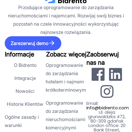
Przodujące oprogramowanie do zarządzania
nieruchomościami i najemcami. Rozwijaj swój biznes i
pozostań na czele innowacyjności wykorzystując
najnowsze rozwiązania.
Zarezerwuj demo
Informacje
Zobacz więcej
Zaobserwuj
nas na
O Bidrento
Oprogramowanie
do zarządzania
Integracje
hotelem i najmem
krótkoterminowym
Nowości
Oprogramowanie
Email:
Historie Klientów
info@bidrento.com
do zarządzania
Ul. aleja
grunwaldzka 472,
Ogólne zasady i
nieruchomościami
80-309 gdańsk
warunki
London office: 20
komercyjnymi
Bank Street,