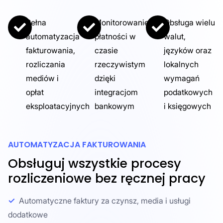
Pełna
Monitorowanie
Obsługa wielu
automatyzacja
płatności w
walut,
fakturowania,
czasie
języków oraz
rozliczania
rzeczywistym
lokalnych
mediów i
dzięki
wymagań
opłat
integracjom
podatkowych
eksploatacyjnych
bankowym
i księgowych
AUTOMATYZACJA FAKTUROWANIA
Obsługuj wszystkie procesy
rozliczeniowe bez ręcznej pracy
Automatyczne faktury za czynsz, media i usługi
dodatkowe