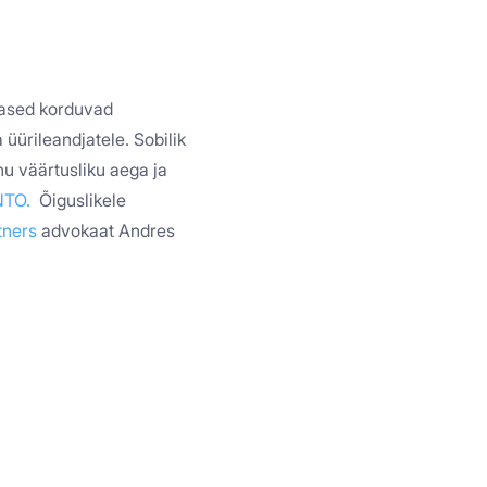
vased korduvad
 üürileandjatele. Sobilik
nu väärtusliku aega ja
NTO.
Õiguslikele
tners
advokaat Andres