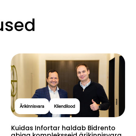
used
Ärikinnisvara
Kliendilood
Kuidas Infortar haldab Bidrento
abiga kompleksseid ärikinnisvara