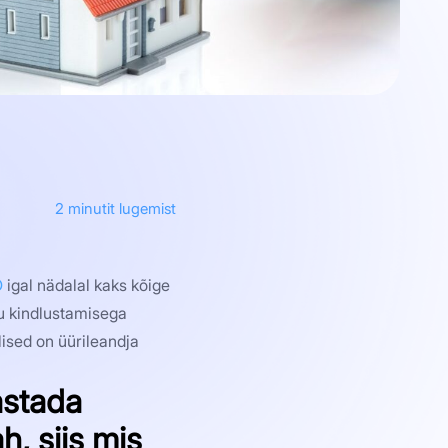
2
minutit lugemist
O
igal nädalal kaks kõige
u kindlustamisega
lised on üürileandja
astada
h, siis mis