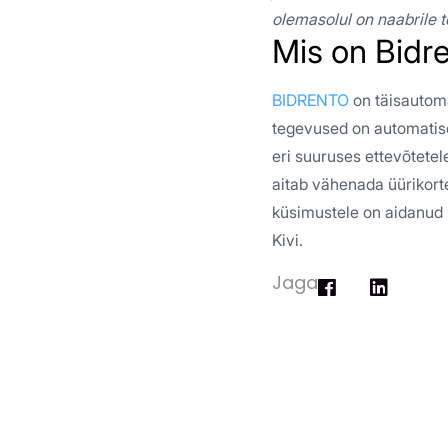
olemasolul on naabrile t
Mis on Bidr
BIDRENTO
on täisautoma
tegevused on automatisee
eri suuruses ettevõtetel
aitab vähenada üürikorte
küsimustele on aidanud
Kivi.
Jaga