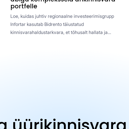
portfelle
Loe, kuidas juhtiv regionaalne investeerimisgrupp
Infortar kasutab Bidrento täiustatud
kinnisvarahaldustarkvara, et tõhusalt hallata ja
kasvatada oma mitmekesiseid ärikinnisvara
varasid.
 üürikinnisvar