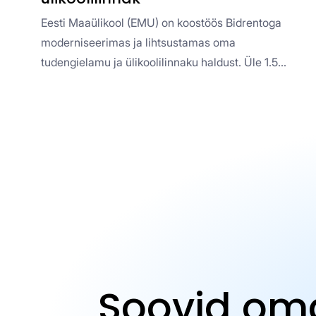
Eesti Maaülikool (EMU) on koostöös Bidrentoga
moderniseerimas ja lihtsustamas oma
tudengielamu ja ülikoolilinnaku haldust. Üle 1.5
aasta on EMU kasutanud Bidrento
kinnisvarahalduse platvormi, et hallata kõike alates
üürilepingutest, arveldamisest ja hooldusest, kuni
suhtluse ja lühiajalise majutuse haldamiseni. Kõik
ühes integreeritud süsteemis.
Soovid oma