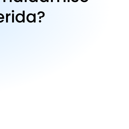
erida?