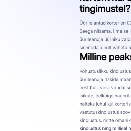
tingimustel?
Üürile antud korter on ü
Seega niisama, ilma sell
üürileandja üürniku vald
siseneda ainult vahetu o
Milline peak
Kohustuslikku kindlustus
üürileandja riskide maan
eest (tuli, vesi, vandal
isikute, eelkõige naabrit
näiteks juhul kui korteri
vastutuskindlustus soovi
kindlustus, mitte omanik.
kindlustus ning millise