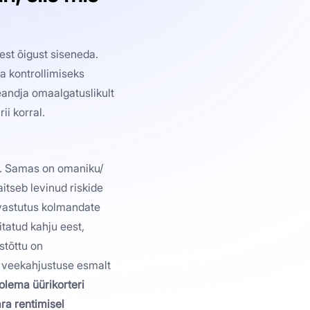
sest õigust siseneda.
a kontrollimiseks
leandja omaalgatuslikult
i korral.
ole. Samas on omaniku/
aitseb levinud riskide
u vastutus kolmandate
itatud kahju eest,
istõttu on
le veekahjustuse esmalt
olema üürikorteri
ra rentimisel