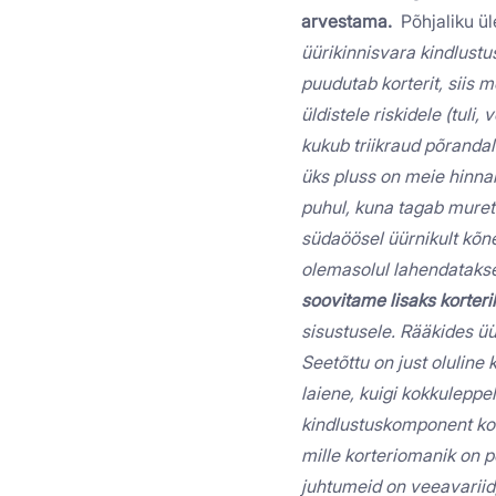
arvestama.
Põhjaliku ül
üürikinnisvara kindlustu
puudutab korterit, siis 
üldistele riskidele (tuli
kukub triikraud põrandal
üks pluss on meie hinnang
puhul, kuna tagab muret
südaöösel üürnikult kõne
olemasolul lahendatakse
soovitame lisaks korteri
sisustusele. Rääkides üür
Seetõttu on just oluline
laiene, kuigi kokkuleppe
kindlustuskomponent kort
mille korteriomanik on 
juhtumeid on veeavariid