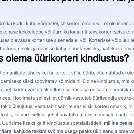
ürniku kodu, kuhu võõrastel, sh korteri omanikul, ei ole iseene
ekohase kokkuleppe või üürniku loata näiteks korteri seisukorr
uses olevasse korterisse siseneda ei või. Korterisse võib üüri
hu tõrjumiseks ja edasise kahju ennetamiseks, näiteks veeavari
s olema üürikorteri kindlustus?
t omanikule juhuks kui ta korterit välja üürib, ette nähtud ei 
damiseks siiski soovitatav sõlmida nii üldine kindlustus, mis k
ism jne), kui ka vastutuskindlustuse, millega on kaetud omanik
e ees. Hoolimata sellest, et üürnik vastutab üürileandja ees tek
s tekib üleujutus, vastutab naabrite ees siiski korteri omanik, m
tuslik, kuivõrd sellisel juhul hüvitab näiteks alumisele naabri
 Uurisime lisaks ka If Kindlustus spetsialistidelt,
milline peaks 
l määral kahjude tekkimisvõimalusega peaks üürileandja oma va