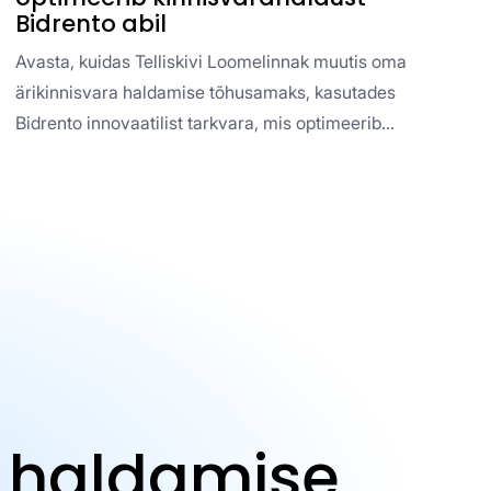
Bidrento abil
Avasta, kuidas Telliskivi Loomelinnak muutis oma
ärikinnisvara haldamise tõhusamaks, kasutades
Bidrento innovaatilist tarkvara, mis optimeerib
üüriprotsesse, automatiseerib arveldamist ning
suurendab operatiivset efektiivsust.
a haldamise