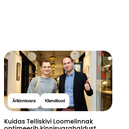
Ärikinnisvara
Kliendilood
Kuidas Telliskivi Loomelinnak
optimeerib kinnisvarahaldust