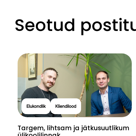
Seotud postit
Elukondlik
Kliendilood
Targem, lihtsam ja jätkusuutlikum
ülikoolilinnak