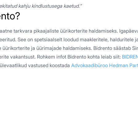
ekitatud kahju kindlustusega kaetud.
”
ento?
atne tarkvara pikaajaliste üürikorterite haldamiseks. Igapäe
ritud. See on spetsiaalselt loodud maakleritele, halduritele ja
e üürikorterite ja üürimajade haldamiseks. Bidrento säästab Si
rite vakantsust. Rohkem infot Bidrento kohta leiab siit:
BIDRE
 ülevaatlikud vastused koostada
Advokaadibüroo Hedman Par