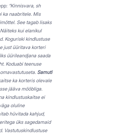
epp:
“Kinnisvara, sh
i ka naabritele. Mis
imõttel. See tagab lisaks
Näiteks kui elanikul
d.
Koguriski kindlustuse
e just üüritava korteri
iks üürileandjana saada
oht. Koduabi teenuse
a omavastutuseta.
Samuti
aitse ka korteris olevale
sisse jääva mööbliga.
na kindlustuskaitse ei
väga oluline
aitab hüvitada kahjud,
rteritega üks sagedamaid
d. Vastutuskindlustuse