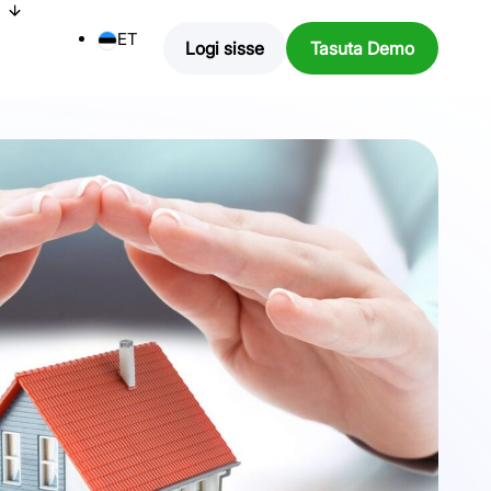
ET
Logi sisse
Tasuta Demo