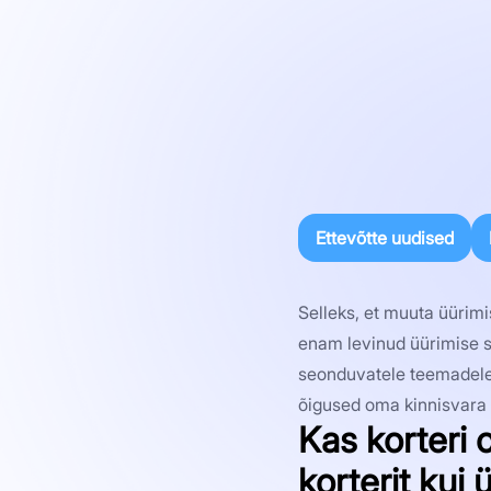
Ettevõtte uudised
Selleks, et muuta üürim
enam levinud üürimise s
seonduvatele teemadele. 
õigused oma kinnisvara 
Kas korteri 
korterit kui 