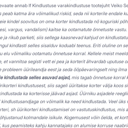
evaate annab If Kindlustuse varakindlustuse tootejuht Veiko S
s peab katma ära võimalikud riskid, seda nii korterile endale ku
meie kindel soovitus on oma korter kindlustada nö koguriski põh
, vesi, vargus, vandalism) kaitse ka ootamatute õnnetuste vastu.
e ja rikub parketi, siis sellega kaasnevad kahjud on kindlustatu
ul kindlasti selles sisalduv koduabi teenus. Eriti oluline on se
u elu võimaliku ootamatu õnnetuse korral. Kellele meist meeld
, et vannitoa segisti vett ei pea ja korterit ähvardab uputuse 
 probleem üürileandja eest ja seda ööpäevaringselt ning ilm
le kindlustada selles asuvad asjad,
mis tagab õnnetuse korral k
ikorteri kindlustusest, siis sageli üüritakse korter välja koos 
 kindlustada ka korterisse jäävad asjad. Üürniku asjadele reegli
l kindlustusandjaga on võimalik ka need kindlustada.
Veel üks 
eri, sh üürikorteri kindlustamisel on vastutuskindlustus, mis 
põhjustanud kolmandale isikule. Kogemusest võin öelda, et ko
, kus peamisteks kahju kannatajaks on alumise korruse naabri